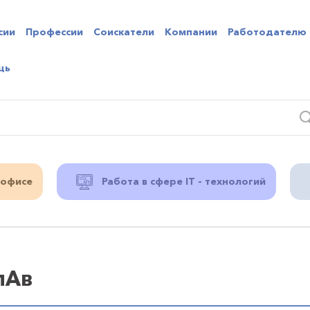
сии
Профессии
Соискатели
Компании
Работодателю
щь
 офисе
Работа в сфере IT - технологий
лАв