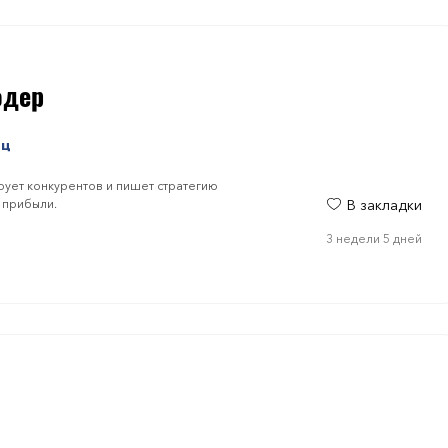
одер
яц
рует конкурентов и пишет стратегию
 прибыли.
В закладки
3 недели 5 дней