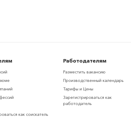
елям
Работодателям
нсий
Разместить вакансию
езюме
Производственный календарь
мпаний
Тарифы и Цены
фессий
Зарегистрироваться как
работодатель
роваться как соискатель