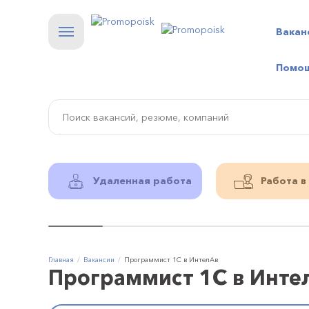
Вакан
Помо
Удаленная работа
Работа в
Главная
Вакансии
Программист 1С в ИнтелАв
Программист 1С в Инте