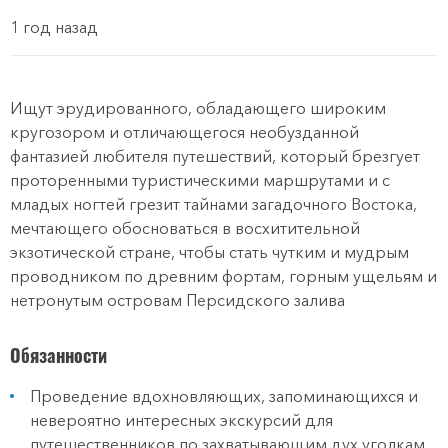
1 год назад
Ищут эрудированного, обладающего широким
кругозором и отличающегося необузданной
фантазией любителя путешествий, который брезгует
проторенными туристическими маршрутами и с
младых ногтей грезит тайнами загадочного Востока,
мечтающего обосноваться в восхитительной
экзотической стране, чтобы стать чутким и мудрым
проводником по древним фортам, горным ущельям и
нетронутым островам Персидского залива
Обязанности
Проведение вдохновляющих, запоминающихся и
невероятно интересных экскурсий для
путешественников по захватывающим дух уголкам