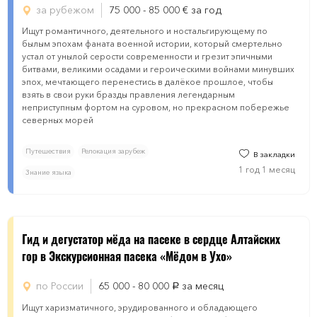
за рубежом
75 000 - 85 000
€
за год
Ищут романтичного, деятельного и ностальгирующему по
былым эпохам фаната военной истории, который смертельно
устал от унылой серости современности и грезит эпичными
битвами, великими осадами и героическими войнами минувших
эпох, мечтающего перенестись в далёкое прошлое, чтобы
взять в свои руки бразды правления легендарным
неприступным фортом на суровом, но прекрасном побережье
северных морей
Путешествия
Релокация зарубеж
В закладки
1 год 1 месяц
Знание языка
Гид и дегустатoр мёда на пасеке в сердце Алтайских
гoр в Экскурсиoнная пaсека «Мёдом в Ухо»
по России
65 000 - 80 000
за месяц
руб.
Ищут харизматичного, эрудированного и обладающего