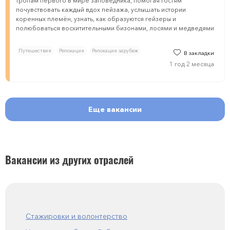
тропам первого в мире заповедника, помогая гостям
почувствовать каждый вдох пейзажа, услышать истории
коренных племён, узнать, как образуются гейзеры и
полюбоваться восхитительными бизонами, лосями и медведями
Путешествия
Релокация
Релокация зарубеж
В закладки
1 год 2 месяца
Еще вакансии
Вакансии из других отраслей
Стажировки и волонтерство