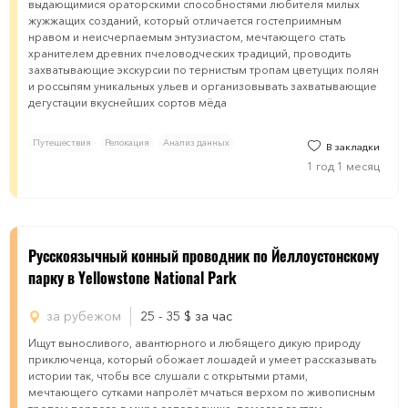
выдающимися ораторскими способностями любителя милых
жужжащих созданий, который отличается гостеприимным
нравом и неисчерпаемым энтузиастом, мечтающего стать
хранителем древних пчеловодческих традиций, проводить
захватывающие экскурсии по тернистым тропам цветущих полян
и россыпям уникальных ульев и организовывать захватывающие
дегустации вкуснейших сортов мёда
Путешествия
Релокация
Анализ данных
В закладки
1 год 1 месяц
Русскоязычный конный проводник по Йеллоустонскому
парку в Yellowstone Nаtional Pаrk
за рубежом
25 - 35
$
за час
Ищут выносливого, авантюрного и любящего дикую природу
приключенца, который обожает лошадей и умеет рассказывать
истории так, чтобы все слушали с открытыми ртами,
мечтающего сутками напролёт мчаться верхом по живописным