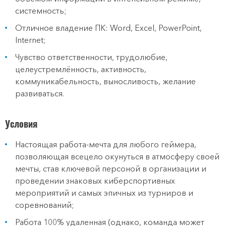
системность;
Отличное владение ПК: Word, Excel, PowerPoint,
Internet;
Чувство ответственности, трудолюбие,
целеустремлённость, активность,
коммуникабельность, выносливость, желание
развиваться.
Условия
Настоящая работа-мечта для любого геймера,
позволяющая всецело окунуться в атмосферу своей
мечты, став ключевой персоной в организации и
проведении знаковых киберспортивных
мероприятий и самых эпичных из турниров и
соревнований;
Работа 100% удаленная (однако, команда может