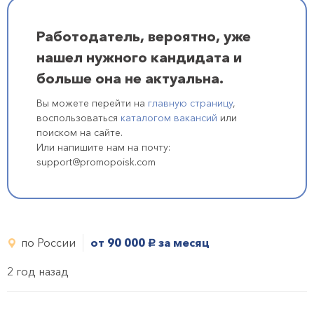
Работодатель, вероятно, уже
нашел нужного кандидата и
больше она не актуальна.
Вы можете перейти на
главную страницу
,
воспользоваться
каталогом вакансий
или
поиском на сайте.
Или напишите нам на почту:
support@promopoisk.com
по России
от 90 000
за месяц
руб.
2 год назад