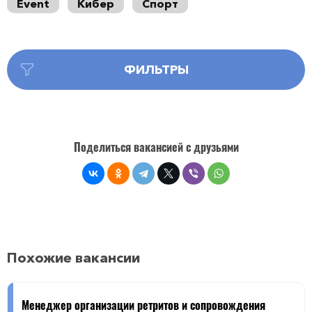
Event
Кибер
Спорт
ФИЛЬТРЫ
Поделиться вакансией с друзьями
Похожие вакансии
Менеджер организации ретритов и сопровождения