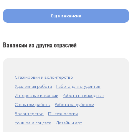
Еще вакансии
Вакансии из других отраслей
Стажировки и волонтерство
Удаленная работа
Работа для студентов
Интересные вакансии
Работа на выходные
С опытом работы
Работа за рубежом
Волонтерство
IT - технологии
Youtube и соцсети
Дизайн и арт