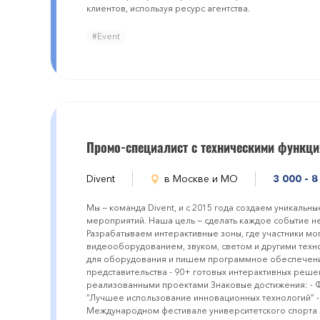
клиентов, используя ресурс агентства.
#Event
Промо-специалист с техническими функци
Divent
в Москве и МО
3 000 - 
Мы — команда Divent, и с 2015 года создаем уникаль
мероприятий. Наша цель — сделать каждое событие 
Разрабатываем интерактивные зоны, где участники мог
видеооборудованием, звуком, светом и другими техн
для оборудования и пишем программное обеспечение.
представительства - 90+ готовых интерактивных решен
реализованными проектами Знаковые достижения: - 
“Лучшее использование инновационных технологий” -
Международном фестивале университетского спорта 2