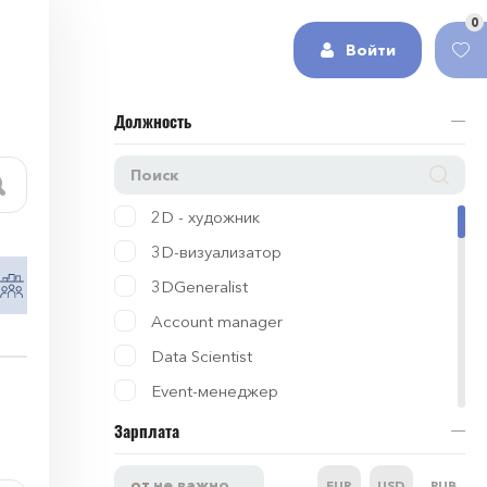
0
Войти
Должность
2D - художник
3D-визуализатор
Работа в сфере HR и рекрутинг
Работа в 
3DGeneralist
Account manager
Data Scientist
Event-менеджер
HR
Зарплата
IT
EUR
USD
RUB