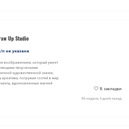
aw Up Studio
з/п не указана
ым воображением, который умеет
тляющими творческими
енной художественной сказки,
креатива, погружая гостей в мир
объекты, вдохновленные магией
В закладки
86 недель 6 дней назад