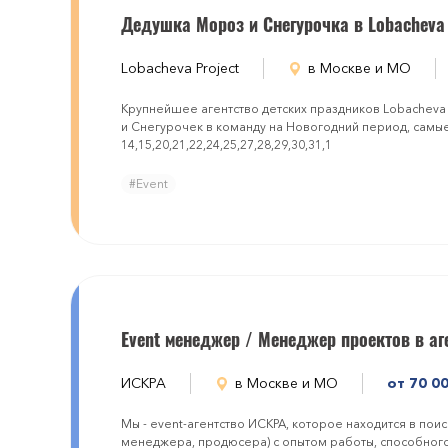
Дедушка Мороз и Снегурочка в Lobacheva 
Lobacheva Project
в Москве и МО
Крупнейшее агентство детских праздников Lobacheva
и Снегурочек в команду на Новогодний период, самы
14,15,20,21,22,24,25,27,28,29,30,31,1
#Event
Event менеджер / Менеджер проектов в аг
ИСКРА
в Москве и МО
от 70 0
Мы - event-агентство ИСКРА, которое находится в пои
менеджера, продюсера) с опытом работы, способного