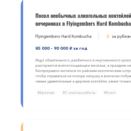
Посол необычных алкогольных коктейлей
вечеринках в Flyіngembers Hard Kombucha
Flyіngembers Hard Kombucha
за рубеж
85 000 - 90 000
за год
руб.
Ищут обаятельного, разбитного и неугомонного кутил
разгорается всепоглощающее веселье, а праздник не 
беспрерывно мотаться по райским экзотическим остр
чтобы отрываться на полную катушку и всячески побу
самые удивительные и дерзкие коктейли, какие только
#Креатив
#С опытом работы
#Event