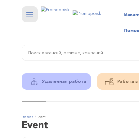
Вакан
Помо
Удаленная работа
Работа в
Главная
Event
Event