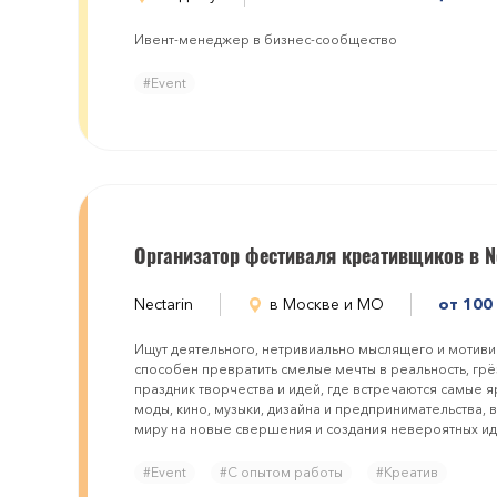
Ивент-менеджер в бизнес-сообщество
#Event
Организатор фестиваля креативщиков в N
Nectarin
в Москве и МО
от 100
Ищут деятельного, нетривиально мыслящего и мотив
способен превратить смелые мечты в реальность, грё
праздник творчества и идей, где встречаются самые яр
моды, кино, музыки, дизайна и предпринимательства,
миру на новые свершения и создания невероятных и
#Event
#С опытом работы
#Креатив