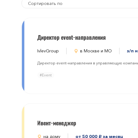
Сортировать по
Директор event-направления
IvlevGroup
в Москве и МО
з/п 
Директор event-направления в управляющую компани
#Event
Ивент-менеджер
на дому
от 50 000
за месяц
руб.