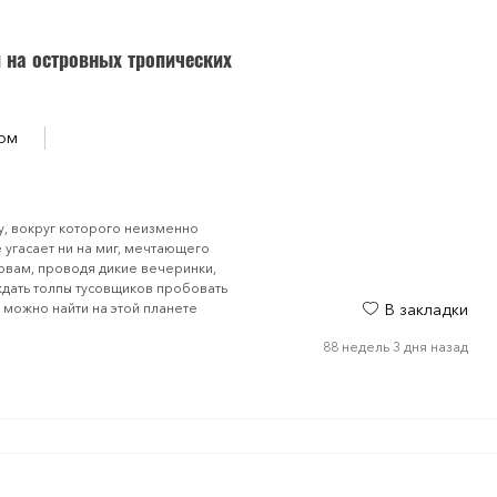
 на островных тропических
ом
у, вокруг которого неизменно
угасает ни на миг, мечтающего
овам, проводя дикие вечеринки,
ждать толпы тусовщиков пробовать
 можно найти на этой планете
В закладки
88 недель 3 дня назад