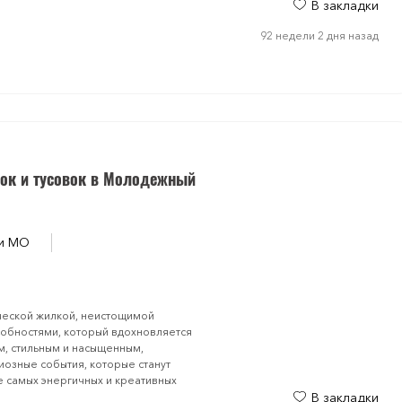
В закладки
92 недели 2 дня назад
ок и тусовок в Молодежный
 и МО
ческой жилкой, неистощимой
обностями, который вдохновляется
м, стильным и насыщенным,
озные события, которые станут
е самых энергичных и креативных
В закладки