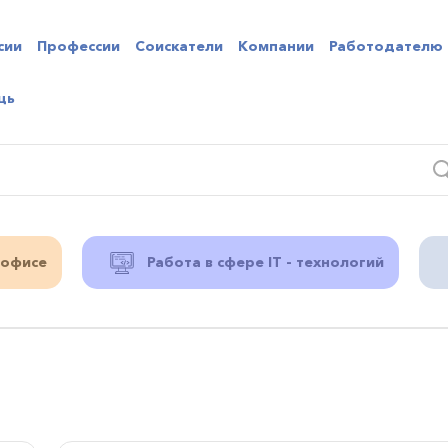
сии
Профессии
Соискатели
Компании
Работодателю
щь
 офисе
Работа в сфере IT - технологий