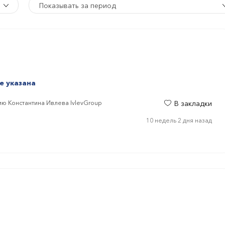
Показывать за период
не указана
ю Константина Ивлева IvlevGroup
В закладки
10 недель 2 дня назад