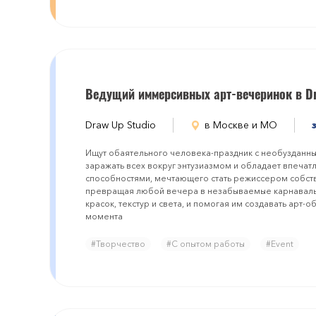
Ведущий иммерсивных арт-вечеринок в Dr
Draw Up Studio
в Москве и МО
Ищут обаятельного человека-праздник с необузданн
заражать всех вокруг энтузиазмом и обладает впеча
способностями, мечтающего стать режиссером собств
превращая любой вечера в незабываемые карнавалы 
красок, текстур и света, и помогая им создавать арт-
момента
#Творчество
#С опытом работы
#Event