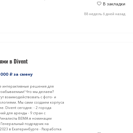
В закладки
88 недель 6 дней назад
ями в Divent
8 000
за смену
руб.
ные интерактивные решения для
незабываемым! Что мы делаем?
ут взаимодействовать с фото- и
ологиями. Мы сами создаем корпуса
 Divent сегодня: - 2 города
ий для аренды - 9 стран с
Финалисты BEMA в номинации
 Генеральный подрядчик на
023 в Екатеринбурге - Разработка