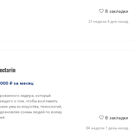
В закладки
33 недели 4 дня назад
ectarin
 000
за месяц
руб.
ированного лидера, который
зящего о том, чтобы возглавить
кие умы из искусства, технологий,
 вдохновляя сонмы людей по всему
дей
В закладки
84 недели 1 день назад