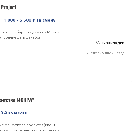
Project
1 000 - 5 500
за смену
руб.
 Project набирает Дедушек Морозов
е горячие даты декабря:
В закладки
88 недель 5 дней назад
ентство ИСКРА*
00
за месяц
руб.
ске менеджера проектов (ивент-
 самостоятельно вести проекты и