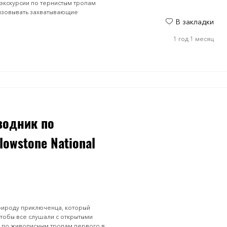
экскурсии по тернистым тропам
низовывать захватывающие
В закладки
1 год 1 месяц
водник по
lowstone Nаtional
рироду приключенца, который
чтобы все слушали с открытыми
м по живописным тропам первого в