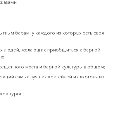
сказами
тным барам, у каждого из которых есть своя
ых людей, желающих приобщиться к барной
ию;
сещенного места и барной культуры в общем;
таций самых лучших коктейлей и алкоголя из
ков туров;