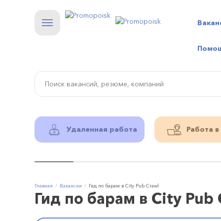
Вакан
Помо
Удаленная работа
Работа в
Главная
Вакансии
Гид по барам в City Pub Crawl
Гид по барам в City Pub