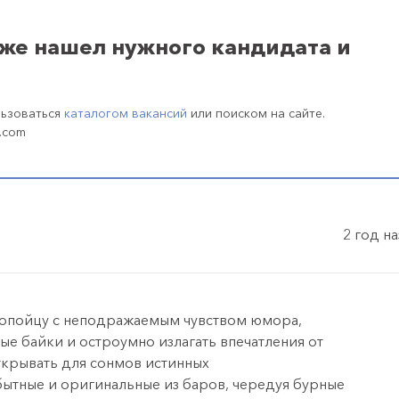
уже нашел нужного кандидата и
льзоваться
каталогом вакансий
или поиском на сайте.
.com
2 год н
ропойцу с неподражаемым чувством юмора,
ные байки и остроумно излагать впечатления от
крывать для сонмов истинных
бытные и оригинальные из баров, чередуя бурные