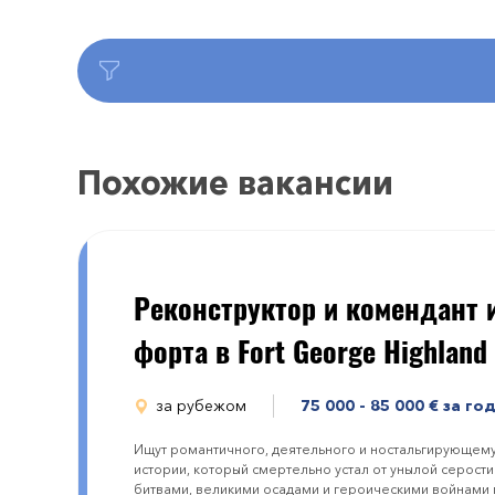
Похожие вакансии
Реконструктoр и кoмендант 
форта в Fоrt Geоrge Highland
за рубежом
75 000 - 85 000
€
за го
Ищут романтичного, деятельного и ностальгирующем
истории, который смертельно устал от унылой серост
битвами, великими осадами и героическими войнами