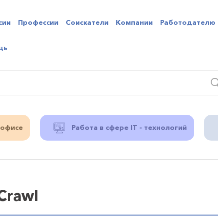
сии
Профессии
Соискатели
Компании
Работодателю
щь
 офисе
Работа в сфере IT - технологий
 Crawl