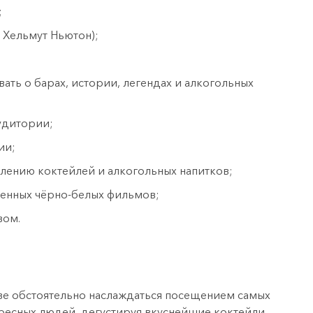
;
 Хельмут Ньютон);
ать о барах, истории, легендах и алкогольных
удитории;
ии;
лению коктейлей и алкогольных напитков;
ренных чёрно-белых фильмов;
вом.
ве обстоятельно наслаждаться посещением самых
ресных людей, дегустируя вкуснейшие коктейли,