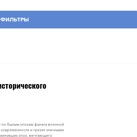
ФИЛЬТРЫ
исторического
д
у по былым эпохам фаната военной
и современности и грезит эпичными
 минувших эпох, мечтающего