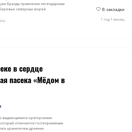
 руки бразды правления легендарным
обережье северных морей
В закладки
1 год 1 месяц
ыка
секе в сердце
ная пaсека «Мёдом в
ц
го выдающимися ораторскими
который отличается гостеприимным
тать хранителем древних