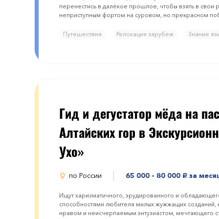
перенестись в далёкое прошлое, чтобы взять в свои
неприступным фортом на суровом, но прекрасном п
Путешествия
Релокация зарубеж
Знание яз
Гид и дегустатoр мёда на па
Алтайских гoр в Экскурсиoн
Ухо»
по России
65 000 - 80 000
за меся
руб.
Ищут харизматичного, эрудированного и обладающе
способностями любителя милых жужжащих созданий, 
нравом и неисчерпаемым энтузиастом, мечтающего с