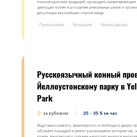
пчеловодческих традиций, проводить захватывающие 
цветущих полян и россыпям уникальных ульев и орга
дегустации вкуснейших сортов мёда
Путешествия
Релокация
Анализ данных
Русскоязычный конный про
Йеллоустонскому парку в Yel
Pаrk
за рубежом
25 - 35
$
за час
Ищут выносливого, авантюрного и любящего дикую п
обожает лошадей и умеет рассказывать истории так, 
ртами, мечтающего сутками напролёт мчаться верхо