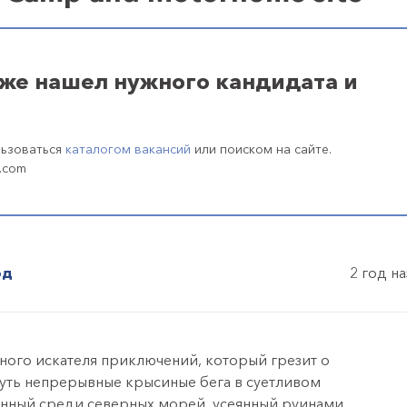
уже нашел нужного кандидата и
льзоваться
каталогом вакансий
или поиском на сайте.
.com
од
2 год н
ного искателя приключений, который грезит о
нуть непрерывные крысиные бега в суетливом
янный среди северных морей, усеянный руинами