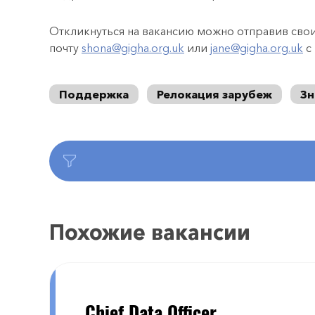
Откликнуться на вакансию можно отправив сво
почту
shona@gigha.org.uk
или
jane@gigha.org.uk
с
Поддержка
Релокация зарубеж
Зн
Похожие вакансии
Chief Data Officer