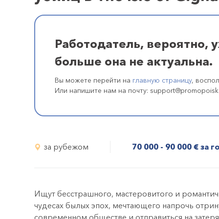
Работодатель, вероятно, 
больше она не актуальна.
Вы можете перейти на
главную страницу
, воспо
Или напишите нам на почту: support@promopoisk
за рубежом
70 000 - 90 000
€
за г
Ищут бесстрашного, мастеровитого и романтич
чудесах былых эпох, мечтающего напрочь отри
современном обществе и отправиться на затер