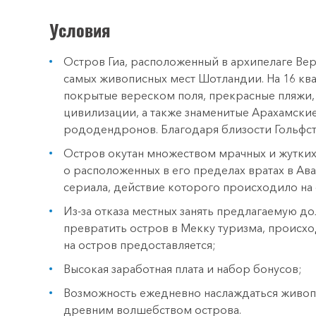
Условия
Остров Гиа, расположенный в архипелаге Вер
самых живописных мест Шотландии. На 16 кв
покрытые вереском поля, прекрасные пляжи,
цивилизации, а также знаменитые Арахамские
рододендронов. Благодаря близости Гольфст
Остров окутан множеством мрачных и жутких
о расположенных в его пределах вратах в Ав
сериала, действие которого происходило на о
Из-за отказа местных занять предлагаемую д
превратить остров в Мекку туризма, происх
на остров предоставляется;
Высокая заработная плата и набор бонусов;
Возможность ежедневно наслаждаться живоп
древним волшебством острова.