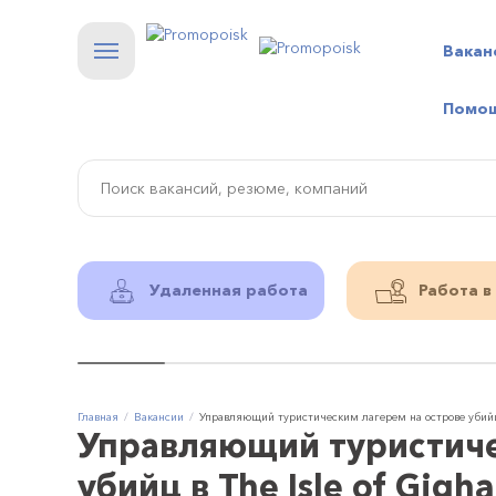
Вакан
Помо
Удаленная работа
Работа в
Главная
Вакансии
Управляющий туристическим лагерем на острове убийц в
Управляющий туристиче
убийц в The Isle of Gig