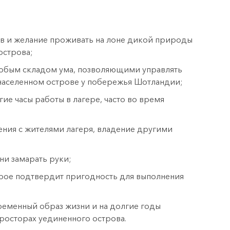
ов и желание проживать на лоне дикой природы
острова;
обым складом ума, позволяющими управлять
населенном острове у побережья Шотландии;
ие часы работы в лагере, часто во время
ния с жителями лагеря, владение другими
зни замарать руки;
рое подтвердит пригодность для выполнения
еменный образ жизни и на долгие годы
просторах уединенного острова.