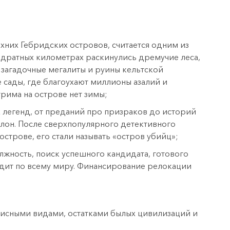
хних Гебридских островов, считается одним из
адратных километрах раскинулись дремучие леса,
 загадочные мегалиты и руины кельтской
 сады, где благоухают миллионы азалий и
рима на острове нет зимы;
 легенд, от преданий про призраков до историй
алон. После сверхпопулярного детективного
строве, его стали называть «остров убийц»;
олжность, поиск успешного кандидата, готового
одит по всему миру. Финансирование релокации
исными видами, остатками былых цивилизаций и