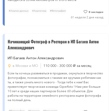
#Анализ данных
#Аналитика
#Фотография
В закладки
61 неделя 2 дня назад
Начинающий Фотограф в Ресторан в ИП Багаев Антон
Александрович
ИП Багаев Антон Александрович
в Москве и МО
110 000 - 300 000
за месяц
руб.
Если ты хочешь развиваться в продажах, окунуться в творчество
фотографии, познакомиться с такими же крутыми ребятами как
ты, а также узнать много нового - Тогда тебе к нам! Вас
приветствует творческая команда Giperfoto ! Нам уже больше
10 лет и среди наших партнеров более 60 объектов. Для
работы на территории семейного ресторана ищем фотографа
на полный день.
#Фотография
#Креатив
#Творчество