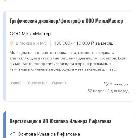
Графический дизайнер/фотограф в ООО МеталМастер
ООО МеталМастер
в Москве и МО
100 000 - 110 000
за месяц
руб.
Мы ищем талантливого специалиста, готового создавать
впечатляющие визуальные решения для наших проектов. Если
вы мечтаете превратить свои идеи в яркие рекламные
кампании и стильные веб-продукты — эта вакансия для вас!
#Дизайн
#Фотография
#Креатив
В закладки
52 недели 2 дня назад
Верстальщик в ИП Юсипова Ильмира Рифатовна
ИП Юсипова Ильмира Рифатовна