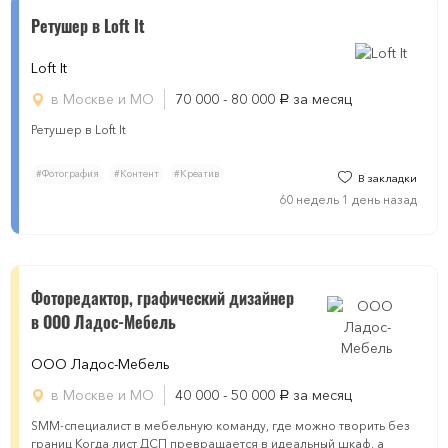
Ретушер в Loft It
Loft It
в Москве и МО
70 000 - 80 000
за месяц
руб.
Ретушер в Loft It
#Фотография
#Контент
#Креатив
В закладки
60 недель 1 день назад
Фоторедактор, графический дизайнер
в ООО Ладос-Мебель
ООО Ладос-Мебель
в Москве и МО
40 000 - 50 000
за месяц
руб.
SMM-специалист в мебельную команду, где можно творить без
границ Когда лист ДСП превращается в идеальный шкаф, а