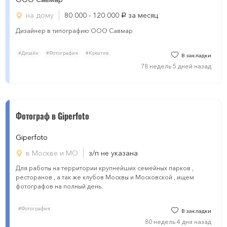
на дому
80 000 - 120 000
за месяц
руб.
Дизайнер в типографию ООО Савмар
#Дизайн
#Фотография
#Креатив
В закладки
78 недель 5 дней назад
Фотограф в Giperfoto
Giperfoto
в Москве и МО
з/п не указана
Для работы на территории крупнейших семейных парков ,
ресторанов , а так же клубов Москвы и Московской , ищем
фотографов на полный день.
#Фотография
В закладки
80 недель 4 дня назад