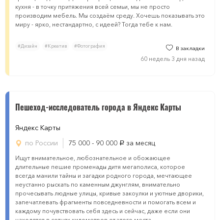
кухня - в точку притяжения всей семьи, мы не просто
производим мебель. Мы создаём среду. Хочешь показывать это
миру - ярко, нестандартно, с идеей? Тогда тебе к нам.
#Дизайн
#Креатив
#Фотография
В закладки
60 недель 3 дня назад
Пешеход-исследователь города в Яндекс Карты
Яндекс Карты
по России
75 000 - 90 000
за месяц
руб.
Ищут внимательное, любознательное и обожающее
длительные пешие променады дитя мегаполиса, которое
всегда манили тайны и загадки родного города, мечтающее
неустанно рыскать по каменным джунглям, внимательно
прочесывать людные улицы, кривые закоулки и уютные дворики,
запечатлевать фрагменты повседневности и помогать всем и
каждому почувствовать себя здесь и сейчас, даже если они
находятся в сотнях километров от этого места