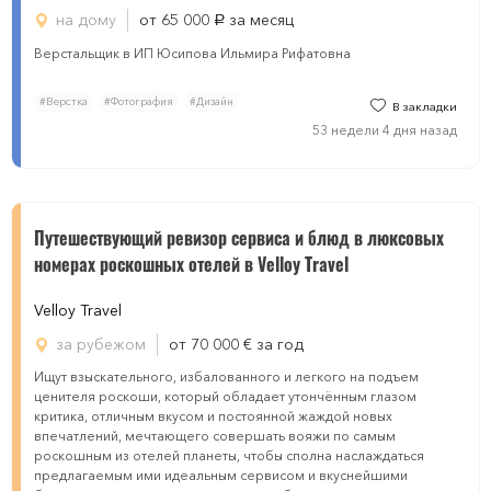
на дому
от 65 000
за месяц
руб.
Верстальщик в ИП Юсипова Ильмира Рифатовна
#Верстка
#Фотография
#Дизайн
В закладки
53 недели 4 дня назад
Путешествующий ревизор сервиса и блюд в люксовых
номерах роскошных отелей в Velloy Travel
Velloy Travel
за рубежом
от 70 000
€
за год
Ищут взыскательного, избалованного и легкого на подъем
ценителя роскоши, который обладает утончённым глазом
критика, отличным вкусом и постоянной жаждой новых
впечатлений, мечтающего совершать вояжи по самым
роскошным из отелей планеты, чтобы сполна наслаждаться
предлагаемым ими идеальным сервисом и вкуснейшими