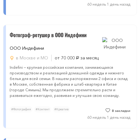
60 недель 1 день назад
Фотограф-ретушер в ООО Индефини
ООО Индефини
в Москве и МО
от 70 000
за месяц
руб.
Indefini — крупная российская компания, занимающаяся
производством и реализацией домашней одежды и нижнего
белья для всей семьи. В нашем распоряжении 2 офиса и склад
в Москве, собственная фабрика и штаб-квартира в Китае
(городе Сямынь). Мы продолжаем стремительно расти и
развиваться ежегодно, развивая и улучшая свою команду.
#Фотография
#Контент
#Креатив
В закладки
60 недель 1 день назад