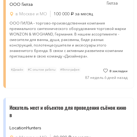
ООО Гилза
в Москве и МО
100 000
за месяц
руб.
ООО ГИЛЗА – торгово-производственная компания
премиального сантехнического оборудования торговой марки
WONZON & WOGHAND, Германия. В нашем ассортименте -
смесители для ванны, душа, раковины, биде разных
конструкций, полотенцесушители и аксессуары этого
знаменитого бренда. В связи с активным развитием компании
приглашаем в свою команду «Дизайнера».
#Дизайн
#С опытом работы
#Фотография
В закладки
87 недель 6 дней назад
Искатель мест и объектов для проведения съёмок кино
в
LocationHunters