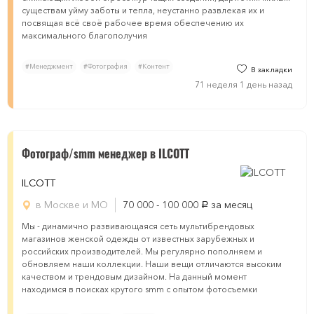
существам уйму заботы и тепла, неустанно развлекая их и
посвящая всё своё рабочее время обеспечению их
максимального благополучия
#Менеджмент
#Фотография
#Контент
В закладки
71 неделя 1 день назад
Фотограф/smm менеджер в ILCOTT
ILCOTT
в Москве и МО
70 000 - 100 000
за месяц
руб.
Мы - динамично развивающаяся сеть мультибрендовых
магазинов женской одежды от известных зарубежных и
российских производителей. Мы регулярно пополняем и
обновляем наши коллекции. Наши вещи отличаются высоким
качеством и трендовым дизайном. На данный момент
находимся в поисках крутого smm с опытом фотосъемки