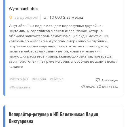
Wyndhamhotels
за рубежом
от 10 000
$
за месяц
Ищут лёгкий на подъем тандем неразлучных друзей или
неутомимых соратников в весёлых авантюрах, которые
обожают запечатлевать захватывающие виды, мечтающих
колесить по живописным уголкам американской глубинки,
открывать как легендарные, так и сокрытые от глаз чудеса,
парить в небесах на крыльях ветра, ловить мгновения
чарующих рассветов и завораживающих закатов, превращая
свои приключения в яркие истории, способные восхитить всех и
каждого
#Фотография
#Соц.сети
#Креатив
В закладки
69 недель 2 дня назад
#Путешествия
Копирайтер-ретушер в ИП Балетинская Надин
Виктуаровна