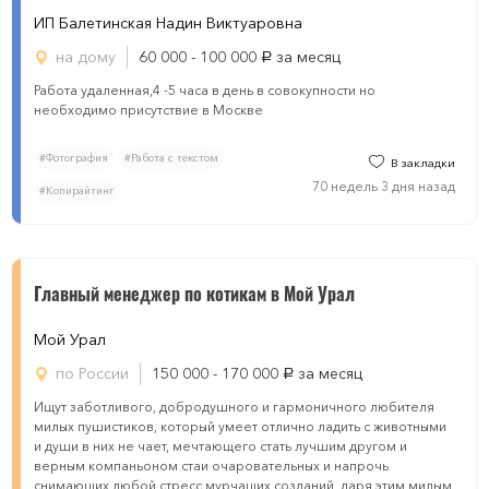
ИП Балетинская Надин Виктуаровна
на дому
60 000 - 100 000
за месяц
руб.
Работа удаленная,4 -5 часа в день в совокупности но
необходимо присутствие в Москве
#Фотография
#Работа с текстом
В закладки
70 недель 3 дня назад
#Копирайтинг
Главный менеджер по котикам в Мой Урал
Мой Урал
по России
150 000 - 170 000
за месяц
руб.
Ищут заботливого, добродушного и гармоничного любителя
милых пушистиков, который умеет отлично ладить с животными
и души в них не чает, мечтающего стать лучшим другом и
верным компаньоном стаи очаровательных и напрочь
снимающих любой стресс мурчащих созданий, даря этим милым