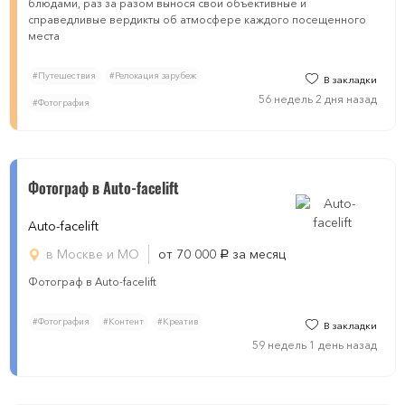
блюдами, раз за разом вынося свои объективные и
справедливые вердикты об атмосфере каждого посещенного
места
#Путешествия
#Релокация зарубеж
В закладки
56 недель 2 дня назад
#Фотография
Фотограф в Auto-facelift
Auto-facelift
в Москве и МО
от 70 000
за месяц
руб.
Фотограф в Auto-facelift
#Фотография
#Контент
#Креатив
В закладки
59 недель 1 день назад