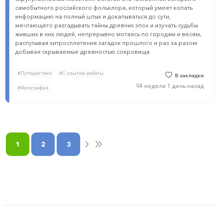
самобытного российского фольклора, который умеет копать
информацию на полный штык и докапываться до сути,
мечтающего разгадывать тайны древних эпох и изучать судьбы
живших в них людей, непрерывно мотаясь по городам и весям,
распутывая хитросплетения загадок прошлого и раз за разом
добывая скрываемые древностью сокровища
#Путешествия
#С опытом работы
В закладки
94 недели 1 день назад
#Фотография
1
2
3