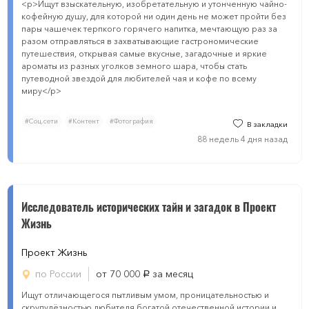
<p>Ищут взыскательную, изобретательную и утонченную чайно-
кофейную душу, для которой ни один день не может пройти без
пары чашечек терпкого горячего напитка, мечтающую раз за
разом отправляться в захватывающие гастрономические
путешествия, открывая самые вкусные, загадочные и яркие
ароматы из разных уголков земного шара, чтобы стать
путеводной звездой для любителей чая и кофе по всему
миру</p>
#Соц.сети
#Контент
#Фотография
В закладки
88 недель 4 дня назад
Исследователь исторических тайн и загадок в Проект
Жизнь
Проект Жизнь
по России
от 70 000
за месяц
руб.
Ищут отличающегося пытливым умом, проницательностью и
скрупулёзностью любителя богатой отечественной истории и