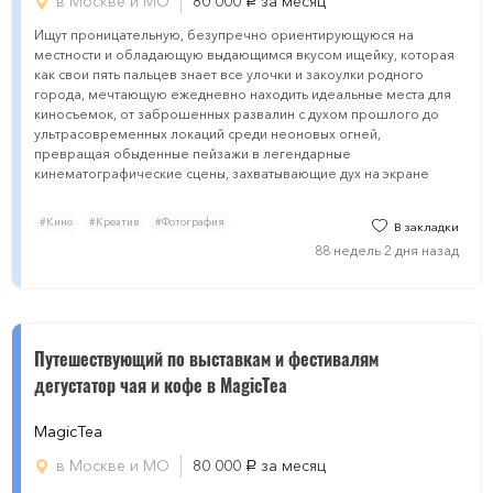
в Москве и МО
80 000
за месяц
руб.
Ищут проницательную, безупречно ориентирующуюся на
местности и обладающую выдающимся вкусом ищейку, которая
как свои пять пальцев знает все улочки и закоулки родного
города, мечтающую ежедневно находить идеальные места для
киносъемок, от заброшенных развалин с духом прошлого до
ультрасовременных локаций среди неоновых огней,
превращая обыденные пейзажи в легендарные
кинематографические сцены, захватывающие дух на экране
#Кино
#Креатив
#Фотография
В закладки
88 недель 2 дня назад
Путешествующий по выставкам и фестивалям
дегустатор чая и кофе в MagicTea
MagicTea
в Москве и МО
80 000
за месяц
руб.