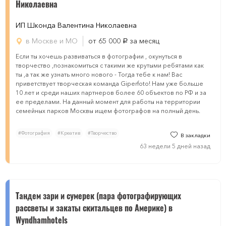
Николаевна
ИП Шконда Валентина Николаевна
в Москве и МО
от 65 000
за месяц
руб.
Если ты хочешь развиваться в фотографии , окунуться в
творчество ,познакомиться с такими же крутыми ребятами как
ты ,а так же узнать много нового - Тогда тебе к нам! Вас
приветствует творческая команда Giperfoto! Нам уже больше
10 лет и среди наших партнеров более 60 объектов по РФ и за
ее пределами. На данный момент для работы на территории
семейных парков Москвы ищем фотографов на полный день.
#Фотография
#Креатив
#Творчество
В закладки
63 недели 5 дней назад
Тандем зари и сумерек (пара фотографирующих
рассветы и закаты скитальцев по Америке) в
Wyndhamhotels