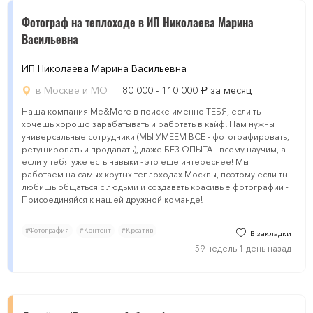
Фотограф на теплоходе в ИП Николаева Марина
Васильевна
ИП Николаева Марина Васильевна
в Москве и МО
80 000 - 110 000
за месяц
руб.
Наша компания Me&More в поиске именно ТЕБЯ, если ты
хочешь хорошо зарабатывать и работать в кайф! Нам нужны
универсальные сотрудники (МЫ УМЕЕМ ВСЕ - фотографировать,
ретушировать и продавать), даже БЕЗ ОПЫТА - всему научим, а
если у тебя уже есть навыки - это еще интереснее! Мы
работаем на самых крутых теплоходах Москвы, поэтому если ты
любишь общаться с людьми и создавать красивые фотографии -
Присоединяйся к нашей дружной команде!
#Фотография
#Контент
#Креатив
В закладки
59 недель 1 день назад