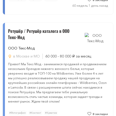
В закладки
60 недель 1 день назад
Ретушёр / Ретушёр каталога в ООО
Текс-Мод
ООО Текс-Мод
в Москве и МО
60 000 - 80 000
за месяц
руб.
Привет! Мы Текс-Мод - занимаемся продажей и продвижением
нескольких брендов нижнего женского белья, которые
уверенно входят в ТОП-100 на Wildberries. Уже более 4-х лет
мы успешно реализовываем продажу нашей продукции на
крупнейших российских онлайн-платформах – Wildberries, Ozon
и Lamoda. В связи с расширением штата сейчас находимся в
поиске Ретушёра. Мы предлагаем тебе уникальную
возможность стать частью команды, которая задает тренды и
меняет рынок. Ждем твой отклик!
#Фотография
#Контент
#Креатив
В закладки