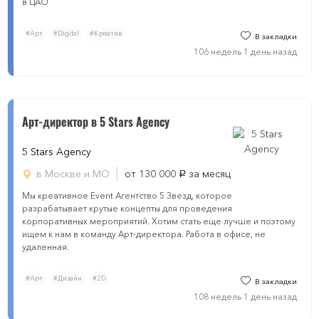
в ЦАО
#Арт
#Digital
#Креатив
В закладки
106 недель 1 день назад
Арт-директор в 5 Stars Agency
5 Stars Agency
в Москве и МО
от 130 000
за месяц
руб.
Мы креативное Еvent Агентство 5 Звезд, которое
разрабатывает крутые концепты для проведения
корпоративных мероприятий. Хотим стать еще лучше и поэтому
ищем к нам в команду Арт-директора. Работа в офисе, не
удаленная.
#Арт
#Дизайн
#2D
В закладки
108 недель 1 день назад