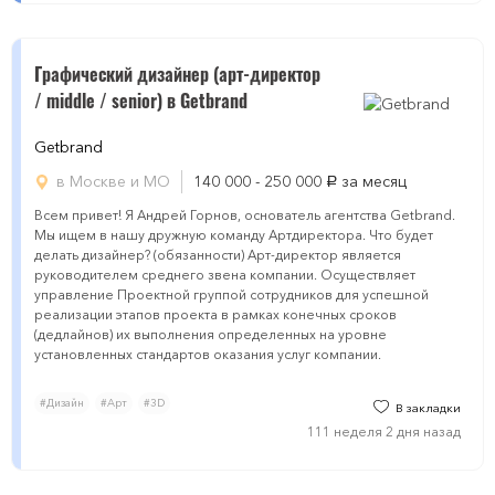
Графический дизайнер (арт-директор
/ middle / senior) в Getbrand
Getbrand
в Москве и МО
140 000 - 250 000
за месяц
руб.
Всем привет! Я Андрей Горнов, основатель агентства Getbrand.
Мы ищем в нашу дружную команду Артдиректора. Что будет
делать дизайнер? (обязанности) Арт-директор является
руководителем среднего звена компании. Осуществляет
управление Проектной группой сотрудников для успешной
реализации этапов проекта в рамках конечных сроков
(дедлайнов) их выполнения определенных на уровне
установленных стандартов оказания услуг компании.
#Дизайн
#Арт
#3D
В закладки
111 неделя 2 дня назад