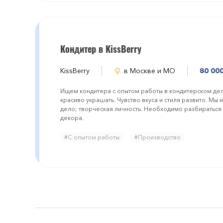
Кондитер в KissBerry
KissBerry
в Москве и МО
80 000
Ищем кондитера с опытом работы в кондитерском дел
красиво украшать. Чувство вкуса и стиля развито. Мы
дело; творческая личность. Необходимо разбираться
декора.
#С опытом работы
#Производство