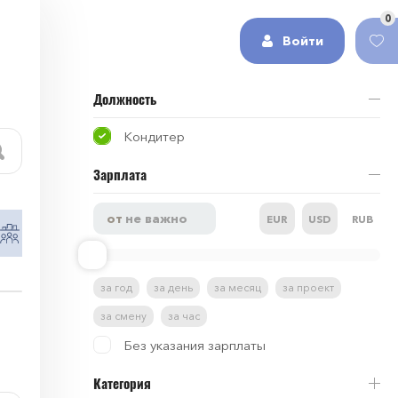
0
Войти
Должность
Кондитер
Зарплата
EUR
USD
RUB
Работа в сфере HR и рекрутинг
Работа в 
за год
за день
за месяц
за проект
за смену
за час
Без указания зарплаты
Категория