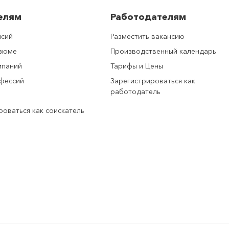
елям
Работодателям
нсий
Разместить вакансию
езюме
Производственный календарь
мпаний
Тарифы и Цены
фессий
Зарегистрироваться как
работодатель
роваться как соискатель