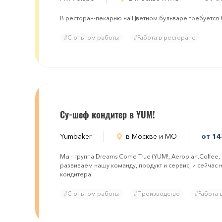
В ресторан-пекарню на Цветном бульваре требуется 
#С опытом работы
#Работа в ресторане
Су-шеф кондитер в YUM!
Yumbaker
в Москве и МО
от 14
Мы - группа Dreams Come True (YUM!, Aeroplan.Coffee
развиваем нашу команду, продукт и сервис, и сейчас
кондитера.
#С опытом работы
#Производство
#Работа 