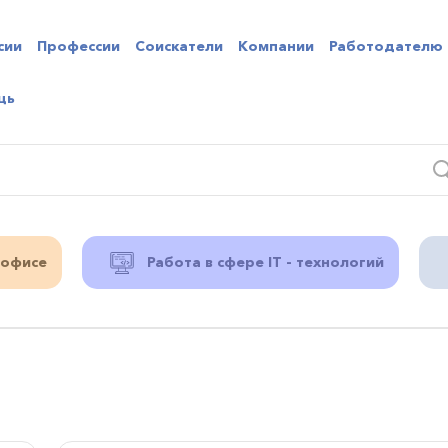
сии
Профессии
Соискатели
Компании
Работодателю
щь
 офисе
Работа в сфере IT - технологий