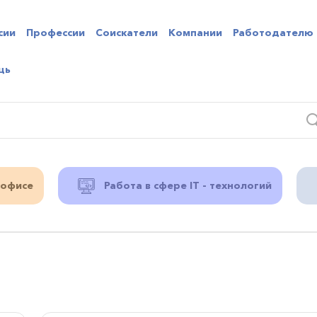
сии
Профессии
Соискатели
Компании
Работодателю
щь
 офисе
Работа в сфере IT - технологий