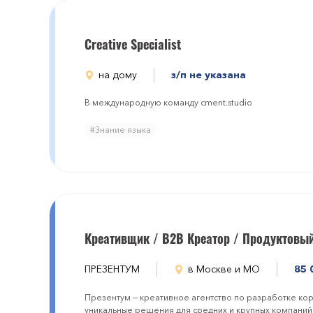
Creative Specialist
на дому
з/п не указана
В международную команду cment.studiо
#Знание языка
Креативщик / B2B Креатор / Продуктовы
ПРЕЗЕНТУМ
в Москве и МО
85 
Презентум — креативное агентство по разработке ко
уникальные решения для средних и крупных компаний