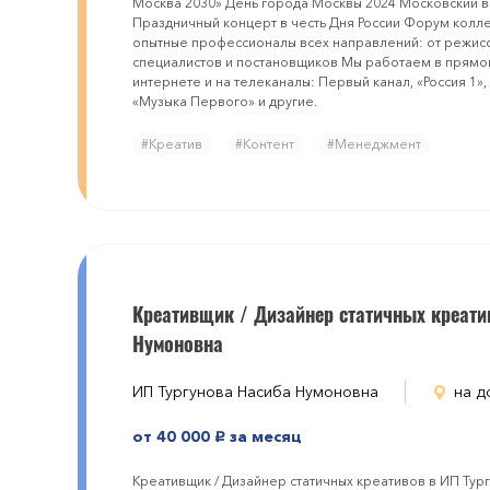
Москва 2030» День города Москвы 2024 Московский в
Праздничный концерт в честь Дня России Форум колл
опытные профессионалы всех направлений: от режисс
специалистов и постановщиков Мы работаем в прямом
интернете и на телеканалы: Первый канал, «Россия 1», 
«Музыка Первого» и другие.
#Креатив
#Контент
#Менеджмент
Креативщик / Дизайнер статичных креати
Нумоновна
ИП Тургунова Насиба Нумоновна
на д
от 40 000
за месяц
руб.
Креативщик / Дизайнер статичных креативов в ИП Ту