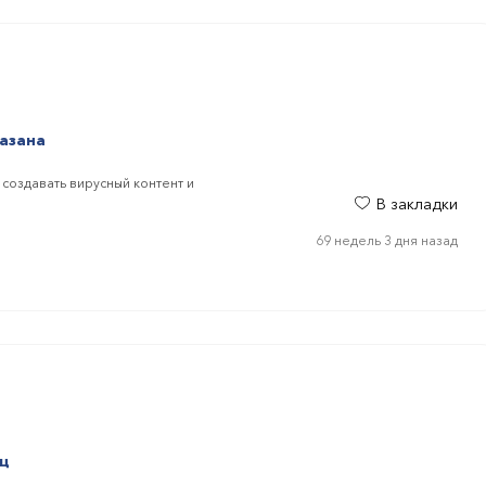
казана
создавать вирусный контент и
В закладки
69 недель 3 дня назад
яц