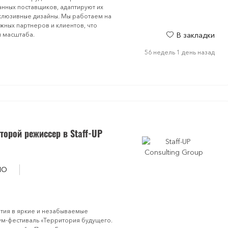
ранных поставщиков, адаптируют их
склюзивные дизайны. Мы работаем на
ежных партнеров и клиентов, что
и масштаба.
В закладки
56 недель 1 день назад
торой режиссер в Staff-UP
МО
тия в яркие и незабываемые
ум-фестиваль «Территория будущего.