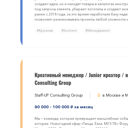
создают идеи, но и находят товары в каталогах иност
под запросы клиента, убирают логотипы и создают эк
рынке с 2018 года, за это время наработали базу над
позволяет реализовывать проекты любой сложности 
#Креатив
#Контент
#Менеджмент
Креативный менеджер / Junior креатор / в
Consulting Group
Staff-UP Consulting Group
в Москве и 
80 000 - 100 000
за месяц
руб.
Мы — команда, которая превращает масштабные собы
истории: Новогодний эфир «Танцы. Ёлка. МУЗ-ТВ» Фор