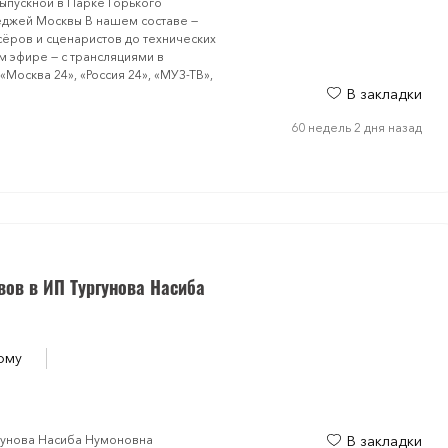
ыпускной в Парке Горького
еджей Москвы В нашем составе —
ёров и сценаристов до технических
 эфире — с трансляциями в
«Москва 24», «Россия 24», «МУЗ-ТВ»,
В закладки
60 недель 2 дня назад
вов в ИП Тургунова Насиба
ому
ргунова Насиба Нумоновна
В закладки