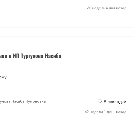
60 недель 4 дня назад
вов в ИП Тургунова Насиба
ому
ргунова Насиба Нумоновна
В закладки
62 недели 1 день назад