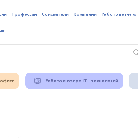
сии
Профессии
Соискатели
Компании
Работодателю
щь
 офисе
Работа в сфере IT - технологий