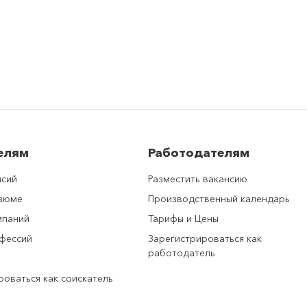
елям
Работодателям
нсий
Разместить вакансию
езюме
Производственный календарь
мпаний
Тарифы и Цены
фессий
Зарегистрироваться как
работодатель
роваться как соискатель