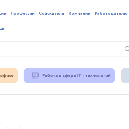
сии
Профессии
Соискатели
Компании
Работодателю
щь
 офисе
Работа в сфере IT - технологий