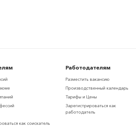
елям
Работодателям
нсий
Разместить вакансию
езюме
Производственный календарь
мпаний
Тарифы и Цены
фессий
Зарегистрироваться как
работодатель
роваться как соискатель