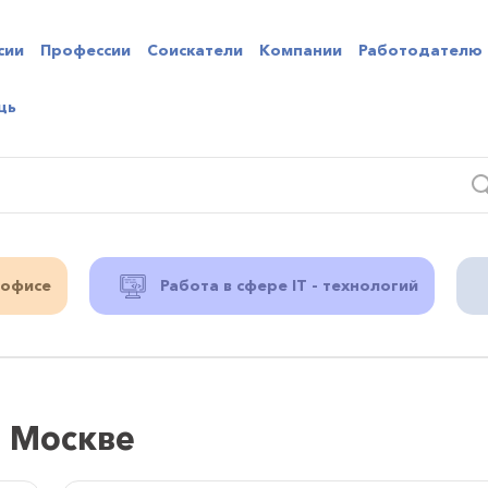
сии
Профессии
Соискатели
Компании
Работодателю
щь
 офисе
Работа в сфере IT - технологий
в Москве