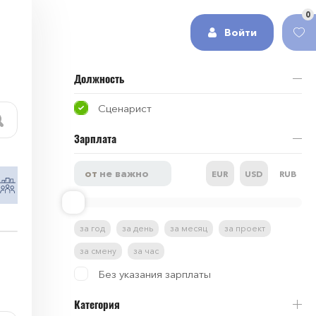
0
Войти
Должность
Сценарист
Зарплата
EUR
USD
RUB
Работа в сфере HR и рекрутинг
Работа в 
за год
за день
за месяц
за проект
за смену
за час
Без указания зарплаты
Категория