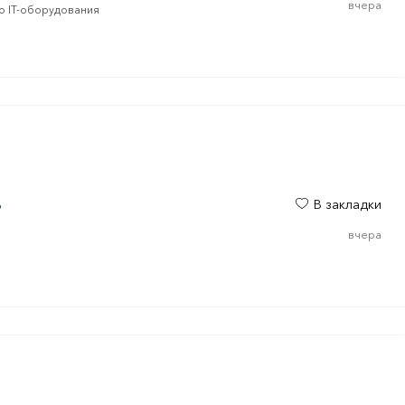
вчера
о IT-оборудования
ц
В закладки
вчера