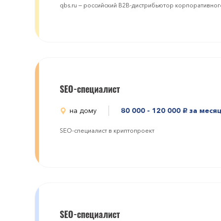
qbs.ru — российский B2B-дистрибьютор корпоративног
SEO-специалист
на дому
80 000 - 120 000
за меся
руб.
SEO-специалист в криптопроект
SEO-специалист