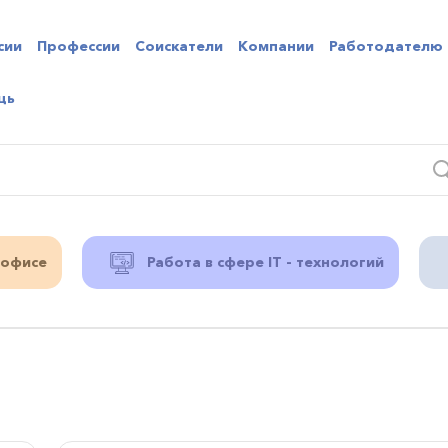
сии
Профессии
Соискатели
Компании
Работодателю
щь
 офисе
Работа в сфере IT - технологий