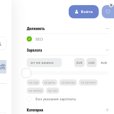
0
Войти
Должность
SEO
Зарплата
EUR
USD
RUB
Работа в сфере HR и рекрутинг
Работа в 
за год
за день
за месяц
за проект
за смену
за час
Без указания зарплаты
Категория