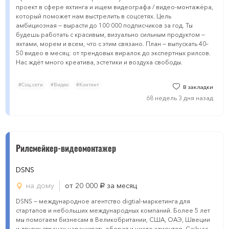
проект в сфере яхтинга и ищем видеографа / видео-монтажёра,
который поможет нам выстрелить в соцсетях. Цель
амбициозная — вырасти до 100 000 подписчиков за год. Ты
будешь работать с красивым, визуально сильным продуктом —
яхтами, морем и всем, что с этим связано. План — выпускать 40–
50 видео в месяц: от трендовых виралок до экспертных рилсов.
Нас ждёт много креатива, эстетики и воздуха свободы.
#Соц.сети
#Видео
#Контент
В закладки
68 недель 3 дня назад
​​​​Рилсмейкер-видеомонтажер
DSNS
на дому
от 20 000
за месяц
руб.
DSNS — международное агентство digtial-маркетинга для
стартапов и небольших международных компаний. Более 5 лет
мы помогаем бизнесам в Великобритании, США, ОАЭ, Швеции
и других странах наращивать оборот и число клиентов. Сейчас