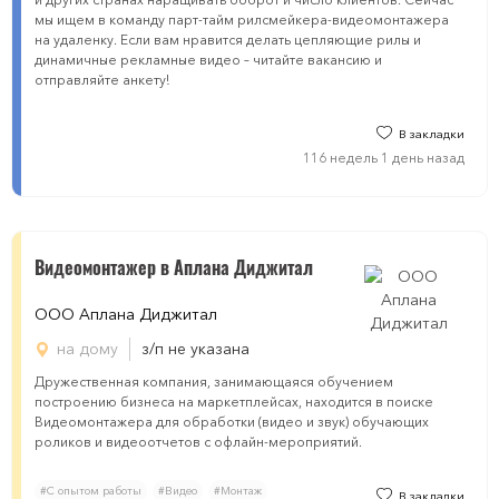
мы ищем в команду парт-тайм рилсмейкера-видеомонтажера
на удаленку. Если вам нравится делать цепляющие рилы и
динамичные рекламные видео – читайте вакансию и
отправляйте анкету!
В закладки
116 недель 1 день назад
Видеомонтажер в Аплана Диджитал
ООО Аплана Диджитал
на дому
з/п не указана
Дружественная компания, занимающаяся обучением
построению бизнеса на маркетплейсах, находится в поиске
Видеомонтажера для обработки (видео и звук) обучающих
роликов и видеоотчетов с офлайн-мероприятий.
#С опытом работы
#Видео
#Монтаж
В закладки