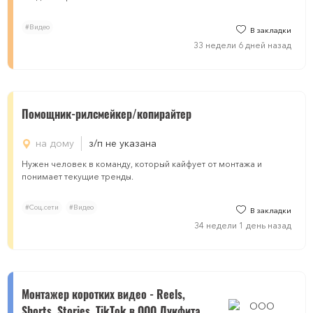
#Видео
В закладки
33 недели 6 дней назад
Помощник-рилсмейкер/копирайтер
на дому
з/п не указана
Нужен человек в команду, который кайфует от монтажа и
понимает текущие тренды.
#Соц.сети
#Видео
В закладки
34 недели 1 день назад
Монтажер коротких видео - Reels,
Shorts, Stories, TikTok в ООО Лукфита