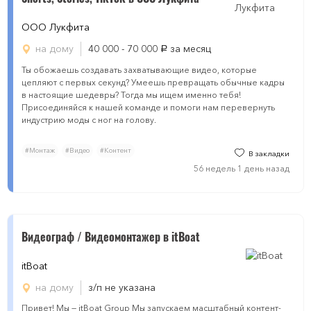
ООО Лукфита
на дому
40 000 - 70 000
за месяц
руб.
Ты обожаешь создавать захватывающие видео, которые
цепляют с первых секунд? Умеешь превращать обычные кадры
в настоящие шедевры? Тогда мы ищем именно тебя!
Присоединяйся к нашей команде и помоги нам перевернуть
индустрию моды с ног на голову.
#Монтаж
#Видео
#Контент
В закладки
56 недель 1 день назад
Видеограф / Видеомонтажер в itBoat
itBoat
на дому
з/п не указана
Привет! Мы — itBoat Group Мы запускаем масштабный контент-