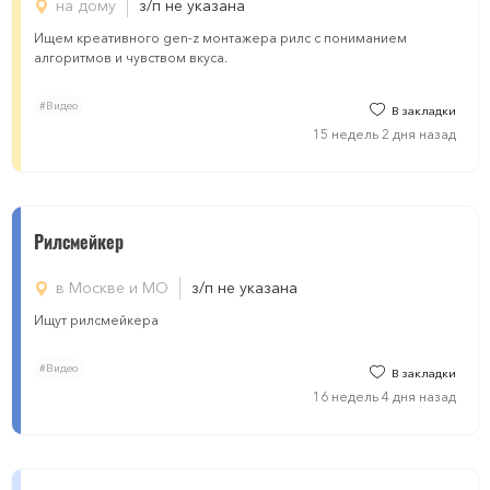
на дому
з/п не указана
Ищем креативного gen-z монтажера рилс с пониманием
алгоритмов и чувством вкуса.
#Видео
В закладки
15 недель 2 дня назад
Рилсмейкер
в Москве и МО
з/п не указана
Ищут рилсмейкера
#Видео
В закладки
16 недель 4 дня назад