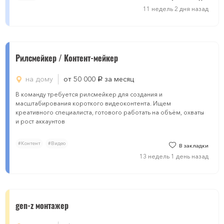
11 недель 2 дня назад
Рилсмейкер / Контент-мейкер
на дому
от 50 000
за месяц
руб.
В команду требуется рилсмейкер для создания и
масштабирования короткого видеоконтента. Ищем
креативного специалиста, готового работать на объём, охваты
и рост аккаунтов
#Контент
#Видео
В закладки
13 недель 1 день назад
gen-z монтажер