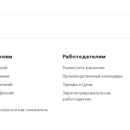
елям
Работодателям
нсий
Разместить вакансию
езюме
Производственный календарь
мпаний
Тарифы и Цены
фессий
Зарегистрироваться как
работодатель
роваться как соискатель