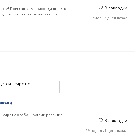
В закладки
летом! Приглашаем присоединиться к
ыездных проектах с возможностью в
18 недель 5 дней назад
етей - сирот с
месяц
- сирот с особенностями развития
В закладки
29 недель 1 день назад