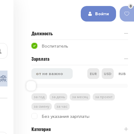
0
Войти
Должность
Воспитатель
Зарплата
EUR
USD
RUB
Работа в сфере HR и рекрутинг
Работа в 
за год
за день
за месяц
за проект
за смену
за час
Без указания зарплаты
Категория