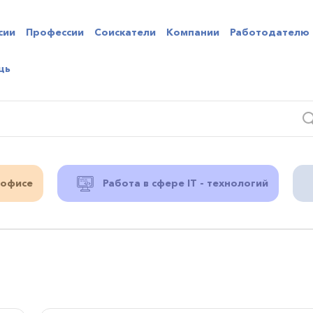
сии
Профессии
Соискатели
Компании
Работодателю
щь
 офисе
Работа в сфере IT - технологий