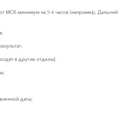
я от МСК минимум на 5–6 часов (например, Дальний
а;
результат;
ходят в другие отделы);
ы;
вленной даты;