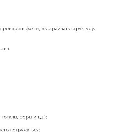
проверять факты, выстраивать структуру,
тва.
тоталы, форы и т.д.);
него погружаться;