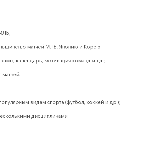
МЛБ;
ольшинство матчей МЛБ, Японию и Корею;
равмы, календарь, мотивация команд и т.д.;
 матчей.
популярным видам спорта (футбол, хоккей и др.);
 несколькими дисциплинами.