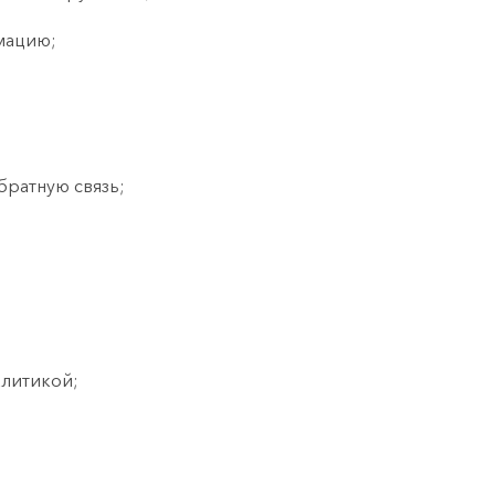
мацию;
обратную связь;
алитикой;