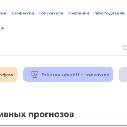
сии
Профессии
Соискатели
Компании
Работодателю
щь
 офисе
Работа в сфере IT - технологий
ивных прогнозов