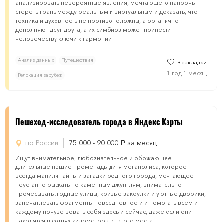
анализировать невероятные явления, мечтающего напрочь
стереть грань между реальным и виртуальным и доказать, что
техника и духовность не противоположны, а органично
дополняют друг друга, а их симбиоз может принести
человечеству ключи к гармонии
Анализ данных
Путешествия
В закладки
1 год 1 месяц
Релокация зарубеж
Пешеход-исследователь города в Яндекс Карты
по России
75 000 - 90 000
за месяц
руб.
Ищут внимательное, любознательное и обожающее
длительные пешие променады дитя мегаполиса, которое
всегда манили тайны и загадки родного города, мечтающее
неустанно рыскать по каменным джунглям, внимательно
прочесывать людные улицы, кривые закоулки и уютные дворики,
запечатлевать фрагменты повседневности и помогать всем и
каждому почувствовать себя здесь и сейчас, даже если они
находятся в сотнях километров от этого места