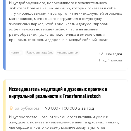
Ищут добродушного, непоседливого и чувствительного
любителя братьев наших меньших, который сочетает в себе
тягу к исследованиям и восторг от каменных джунглей огромных
мегаполисов, мечтающего погрузиться в самую гущу
живописных парков, чтобы оценивать и документировать
эффективность новейшей зубной пасты на дыхании
разнообразных пушистых подопечных и вместе с ними
приносить свежесть и здоровье в каждый собачий носик
Контент
Релокация зарубеж
Анализ данных
В закладки
1 год 1 месяц
Исследователь медитаций и духовных практик в
виртуальной реальности в Transformativetech
за рубежом
90 000 - 100 000
$
за год
Ищут просветленного, отличающегося пытливым умом и
жаждущего познавать неизведанное адепта духовных практик,
чье сердце открыто ко всему мистическому, а ум готов