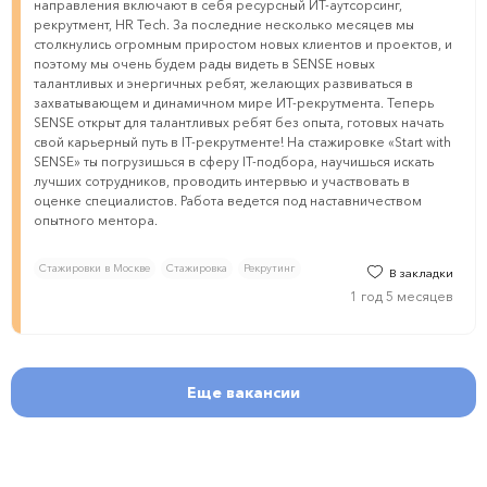
направления включают в себя ресурсный ИТ-аутсорсинг,
рекрутмент, HR Tech. За последние несколько месяцев мы
столкнулись огромным приростом новых клиентов и проектов, и
поэтому мы очень будем рады видеть в SENSE новых
талантливых и энергичных ребят, желающих развиваться в
захватывающем и динамичном мире ИТ-рекрутмента. Теперь
SENSE открыт для талантливых ребят без опыта, готовых начать
свой карьерный путь в IT-рекрутменте! На стажировке «Start with
SENSE» ты погрузишься в сферу IT-подбора, научишься искать
лучших сотрудников, проводить интервью и участвовать в
оценке специалистов. Работа ведется под наставничеством
опытного ментора.
Стажировки в Москве
Стажировка
Рекрутинг
В закладки
1 год 5 месяцев
Еще вакансии