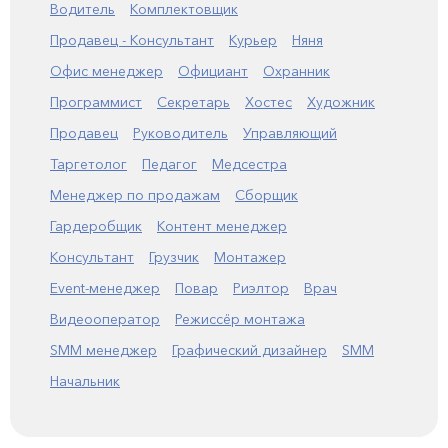
Водитель
Комплектовщик
Продавец - Консультант
Курьер
Няня
Офис менеджер
Официант
Охранник
Программист
Секретарь
Хостес
Художник
Продавец
Руководитель
Управляющий
Таргетолог
Педагог
Медсестра
Менеджер по продажам
Сборщик
Гардеробщик
Контент менеджер
Консультант
Грузчик
Монтажер
Event-менеджер
Повар
Риэлтор
Врач
Видеооператор
Режиссёр монтажа
SMM менеджер
Графический дизайнер
SMM
Начальник