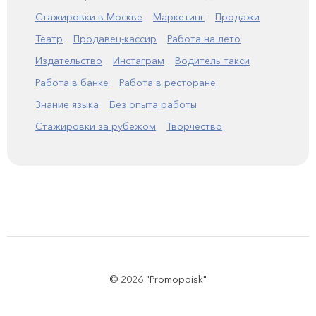
Стажировки в Москве
Маркетинг
Продажи
Театр
Продавец-кассир
Работа на лето
Издательство
Инстаграм
Водитель такси
Работа в банке
Работа в ресторане
Знание языка
Без опыта работы
Стажировки за рубежом
Творчество
© 2026 "Promopoisk"