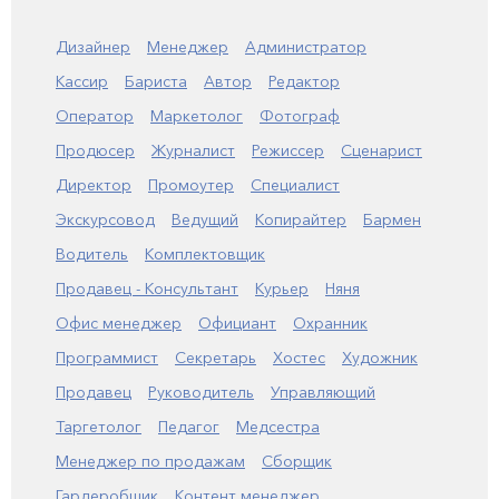
Дизайнер
Менеджер
Администратор
Кассир
Бариста
Автор
Редактор
Оператор
Маркетолог
Фотограф
Продюсер
Журналист
Режиссер
Сценарист
Директор
Промоутер
Специалист
Экскурсовод
Ведущий
Копирайтер
Бармен
Водитель
Комплектовщик
Продавец - Консультант
Курьер
Няня
Офис менеджер
Официант
Охранник
Программист
Секретарь
Хостес
Художник
Продавец
Руководитель
Управляющий
Таргетолог
Педагог
Медсестра
Менеджер по продажам
Сборщик
Гардеробщик
Контент менеджер