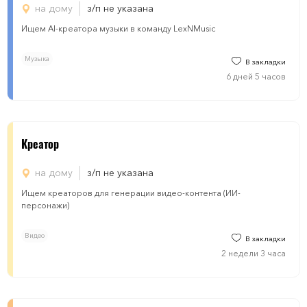
на дому
з/п не указана
Ищем AI-креатора музыки в команду LexNMusic
Музыка
В закладки
6 дней 5 часов
Креатор
на дому
з/п не указана
Ищем креаторов для генерации видео-контента (ИИ-
персонажи)
Видео
В закладки
2 недели 3 часа