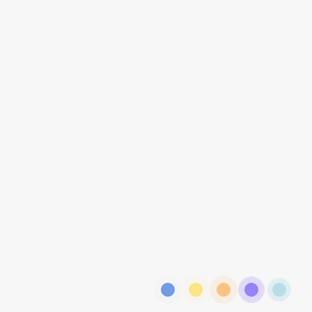
Вожатый
Волонтер
Воспитатель
Врач
Выгульщик
Гардеробщик
Геймдизайнер
Геймер
Гид
Горничная