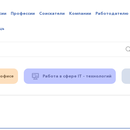
сии
Профессии
Соискатели
Компании
Работодателю
щь
 офисе
Работа в сфере IT - технологий