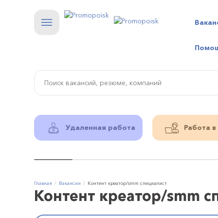
Вакан
Помо
Удаленная работа
Работа в
Главная
Вакансии
Контент креатор/smm специалист
Контент креатор/smm с