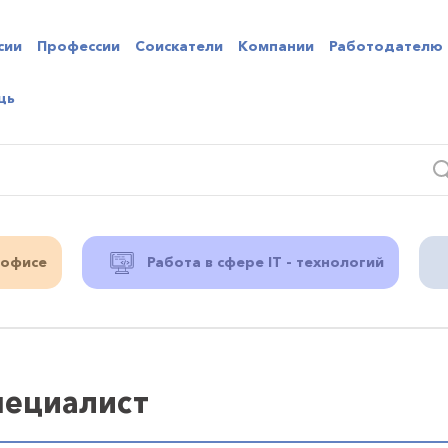
сии
Профессии
Соискатели
Компании
Работодателю
щь
 офисе
Работа в сфере IT - технологий
пециалист