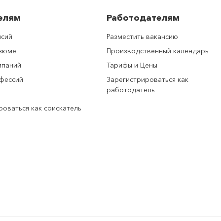
елям
Работодателям
нсий
Разместить вакансию
езюме
Производственный календарь
мпаний
Тарифы и Цены
фессий
Зарегистрироваться как
работодатель
роваться как соискатель