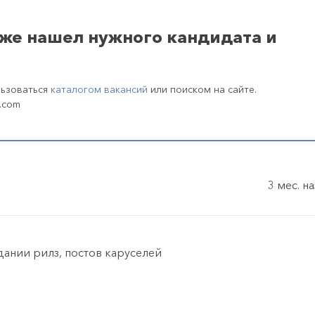
уже нашел нужного кандидата и
льзоваться
каталогом вакансий
или поиском на сайте.
.com
3 мес. н
ании рилз, постов каруселей