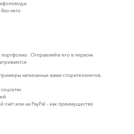
 инфоповоды
 без него
с портфолио. Отправляйте его в первом
матриваются
 примеры написанных вами сторителлингов,
 соцсетях
ией
 счёт или на PayPal – как преимущество