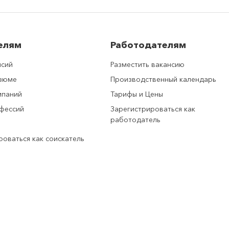
елям
Работодателям
нсий
Разместить вакансию
езюме
Производственный календарь
мпаний
Тарифы и Цены
фессий
Зарегистрироваться как
работодатель
роваться как соискатель