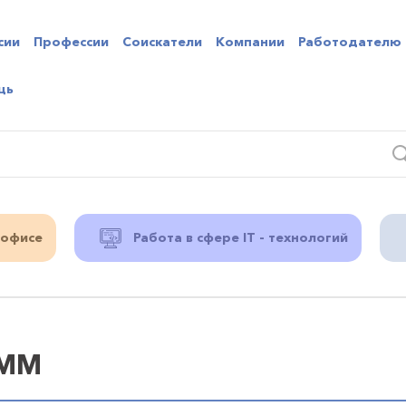
сии
Профессии
Соискатели
Компании
Работодателю
щь
 офисе
Работа в сфере IT - технологий
СММ