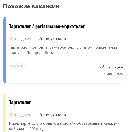
Похожие вакансии
Таргетолог / performance-маркетолог
на дому
з/п не указана
Таргетолог / performance-маркетолог с опытом привлечения
трафика в Telegram-боты
Маркетинг
В закладки
4 дня 1 час
Таргетолог
на дому
з/п не указана
Ищем таргетолога с опытом в онлайн-образовании и свежими
кейсами за 2026 год.