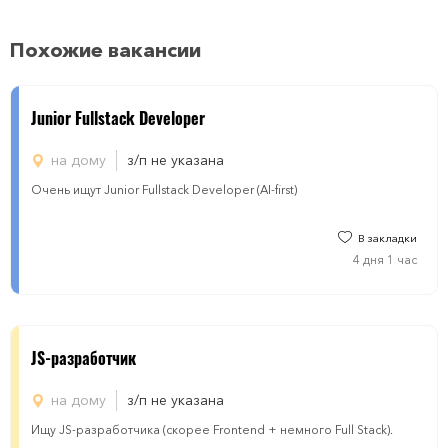
Похожие вакансии
Junior Fullstack Developer
на дому
з/п не указана
Очень ищут Junior Fullstack Developer (AI-first)
В закладки
4 дня 1 час
JS-разработчик
на дому
з/п не указана
Ищу JS-разработчика (скорее Frontend + немного Full Stack).