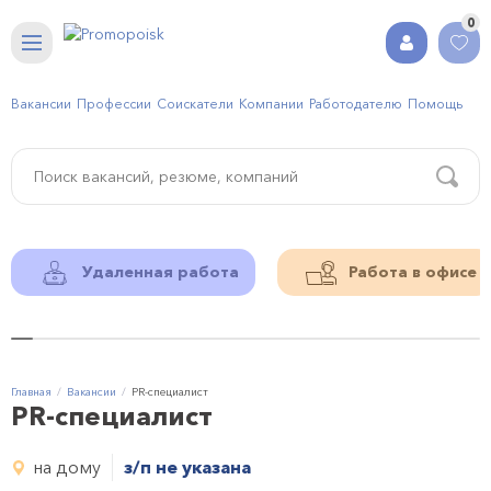
0
Вакансии
Профессии
Соискатели
Компании
Работодателю
Помощь
Удаленная работа
Работа в офисе
Главная
Вакансии
PR-специалист
PR-специалист
на дому
з/п не указана