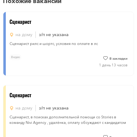
Похожие вакансии
Сценарист
на дому
з/п не указана
Сценарист рилс и шортс, условия по оплате в лс
Видео
В закладки
1 день 13 часов
Сценарист
на дому
з/п не указана
Сценарист, в поисках дополнительной помощи со Stories в
команду Nivi Agency , удалёнка, оплату обсуждают с кандидатом