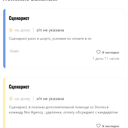
Сценарист
на дому
з/п не указана
Сценарист рилс и шортс, условия по оплате в лс
Видео
В закладки
1 день 11 часов
Сценарист
на дому
з/п не указана
Сценарист, в поисках дополнительной помощи со Stories в
команду Nivi Agency , удалёнка, оплату обсуждают с кандидатом
В закладки