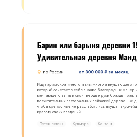
Барин или барыня деревни 1
Удивительная деревня Манд
по России
от 300 000
за месяц
руб.
Ищут аристократичного, вальяжного и внушающего тр
который сочетает в себе знание благородных манер и
мечтающего взять в свои твёрдые руки бразды прав
восхитительных пасторальных пейзажей деревеньки де
чтобы крепостные не расслаблялись, вкушая вкуснейш
красоту своих владений
Путешествия
Культура
Контент