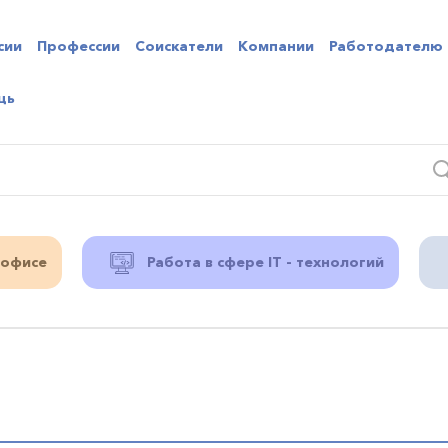
сии
Профессии
Соискатели
Компании
Работодателю
щь
 офисе
Работа в сфере IT - технологий