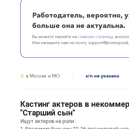
Работодатель, вероятно, 
больше она не актуальна.
Вы можете перейти на
главную страницу
, воспо
Или напишите нам на почту: support@promopoisk
в Москве и МО
з/п не указана
Кастинг актеров в некомме
"Старший сын"
Ищут актеров на роли :
1. Владимир Бусыгин 22-26 лет молодой чел