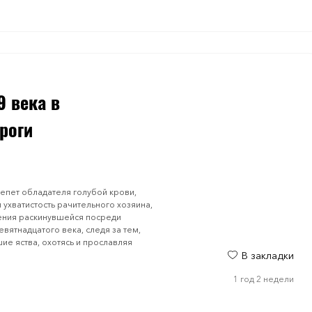
9 века в
роги
епет обладателя голубой крови,
 ухватистость рачительного хозяина,
ления раскинувшейся посреди
вятнадцатого века, следя за тем,
ие яства, охотясь и прославляя
В закладки
1 год 2 недели