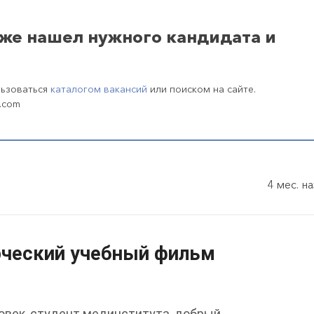
уже нашел нужного кандидата и
льзоваться
каталогом вакансий
или поиском на сайте.
.com
4 мес. н
рческий учебный фильм
овек, студент мединститута, добрый,