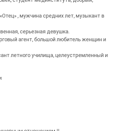
«Отец» , мужчина средних лет, музыкант в
твенная, серьезная девушка.
торговый агент, большой любитель женщин и
рсант летного училища, целеустремленный и
и
 душевным отношением !!