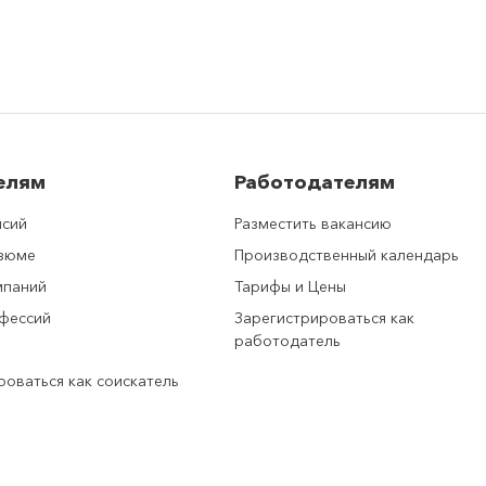
елям
Работодателям
нсий
Разместить вакансию
езюме
Производственный календарь
мпаний
Тарифы и Цены
фессий
Зарегистрироваться как
работодатель
роваться как соискатель