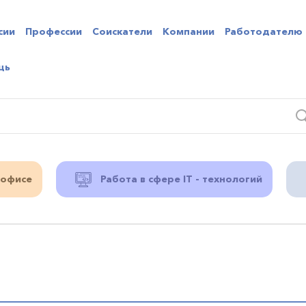
сии
Профессии
Соискатели
Компании
Работодателю
щь
 офисе
Работа в сфере IT - технологий