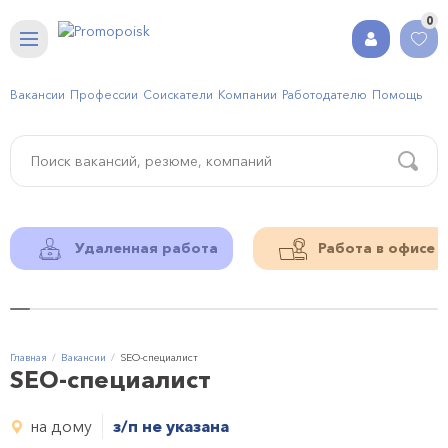
0
Вакансии
Профессии
Соискатели
Компании
Работодателю
Помощь
Удаленная работа
Работа в офисе
Главная
Вакансии
SEO-специалист
SEO-специалист
на дому
з/п не указана